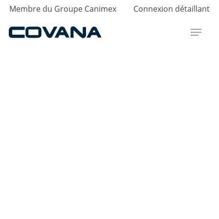
Skip
Membre du Groupe Canimex
Connexion détaillant
to
Menu
main
content